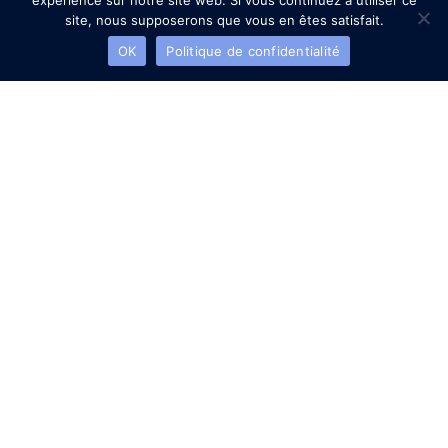
expérience sur notre site web. Si vous continuez à utiliser ce
site, nous supposerons que vous en êtes satisfait.
OK
Politique de confidentialité
Envie de personnaliser vos
boules de Noël vous-même
?
Participez à un atelier créatif pour apprendre à utiliser notre
logiciel de personnalisation et repartir avec des décorations
uniques et faites main ! Une activité ludique et conviviale,
idéale pour les fêtes.
Atelier Boule de Noël